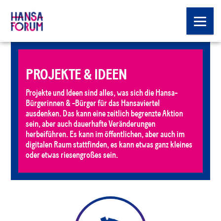
PROJEKTE & IDEEN
Projekte und Ideen sind alles, was sich die Hansa-
Bürgerinnen & -Bürger für das Hansaviertel
ausdenken. Das kann eine zeitlich begrenzte Aktion
sein, aber auch dauerhafte Veränderungen
herbeiführen. Es kann im öffentlichen, aber auch im
digitalen Raum stattfinden, es kann etwas ganz kleines
oder etwas riesengroßes sein.