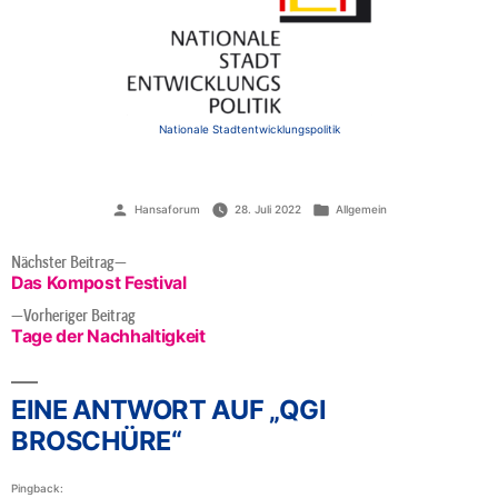
Nationale Stadtentwicklungspolitik
Veröffentlicht
Veröffentlicht
Hansaforum
28. Juli 2022
Allgemein
von
unter
BEITRAGSNAVIGATION
Nächster
Nächster Beitrag
Beitrag:
Das Kompost Festival
Vorheriger
Vorheriger Beitrag
Beitrag:
Tage der Nachhaltigkeit
EINE ANTWORT AUF „QGI
BROSCHÜRE“
Pingback: