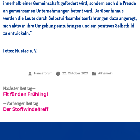
innerhalb einer Gemeinschaft gefördert wird, sondern auch die Freude
an gemeinsamen Unternehmungen betont wird. Darüber hinaus
werden die Leute durch Selbstwirksamkeitserfahrungen dazu angeregt,
sich aktiv in ihre Umgebung einzubringen und ein positives Selbstbild
zu entwickeln.“
Fotos: Nuetec e. V.
Veröffentlicht
Veröffentlicht
Hansaforum
22. Oktober 2021
Allgemein
von
unter
BEITRAGSNAVIGATION
Nächster
Nächster Beitrag
Beitrag:
Fit für den Frühling!
Vorheriger
Vorheriger Beitrag
Beitrag:
Der Stoffwindeltreff