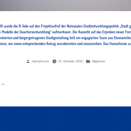
 wurde die B-Side auf den Projektaufruf der Nationalen Stadtentwicklungspolitik „Stadt
e Modelle der Quartiersentwicklung“ aufmerksam. Die Aussicht auf das Erproben neuer Fo
ntierten und bürgergetragenen Stadtgestaltung ließ ein engagiertes Team aus Ehrenamtle
n, um einen entsprechenden Antrag vorzubereiten und einzureichen. Das Hansaforum wa
Veröffentlicht
Veröffentlicht
Hansaforum
27. Oktober 2020
Allgemein
von
unter
UNG
…