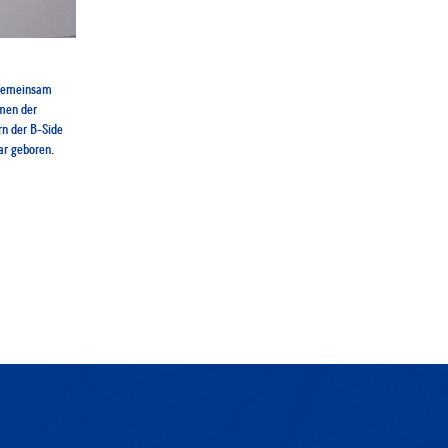
 gemeinsam
rmen der
rn der B-Side
r geboren.