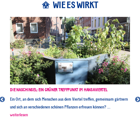
WIE ES WIRKT
DIE NASCHINSEL: EIN GRÜNER TREFFPUNKT IM HANSAVIERTEL
F
Ein Ort, an dem sich Menschen aus dem Viertel treffen, gemeinsam gärtnern
Ei
und sich an verschiedenen schönen Pflanzen erfreuen können? …
in
„Begegnungsorte“
„B
weiterlesen
we